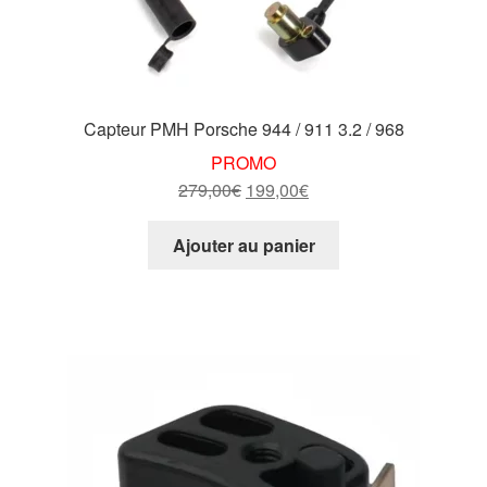
Capteur PMH Porsche 944 / 911 3.2 / 968
PROMO
Le
Le
279,00
€
199,00
€
prix
prix
initial
actuel
Ajouter au panier
était :
est :
279,00€.
199,00€.