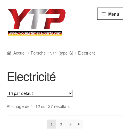
Aller
Aller
Menu
à
au
la
contenu
navigation
Audi
Accueil
Porsche
911 (type G)
Electricité
BMW
Electricité
Mercedes
Porsche
Volkswagen
Affichage de 1–12 sur 27 résultats
Atelier
1
2
3