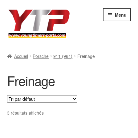
Aller
Aller
Menu
à
au
la
contenu
navigation
Audi
Accueil
Porsche
911 (964)
Freinage
BMW
Freinage
Mercedes
Porsche
Volkswagen
3 résultats affichés
Atelier