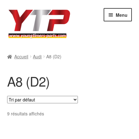
Aller
Aller
Menu
à
au
la
contenu
navigation
Audi
Accueil
Audi
A8 (D2)
BMW
A8 (D2)
Mercedes
Porsche
Volkswagen
9 résultats affichés
Atelier