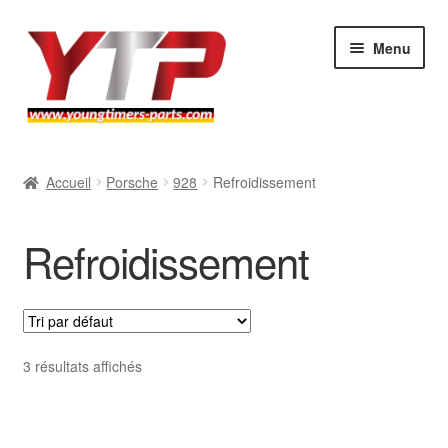
Aller
Aller
Menu
à
au
la
contenu
navigation
Audi
Accueil
Porsche
928
Refroidissement
BMW
Refroidissement
Mercedes
Porsche
Volkswagen
3 résultats affichés
Atelier