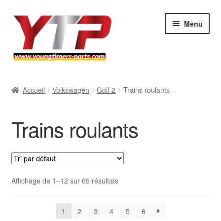
Aller
Aller
Menu
à
au
la
contenu
navigation
Audi
Accueil
Volkswagen
Golf 2
Trains roulants
BMW
Trains roulants
Mercedes
Porsche
Volkswagen
Affichage de 1–12 sur 65 résultats
Atelier
1
2
3
4
5
6