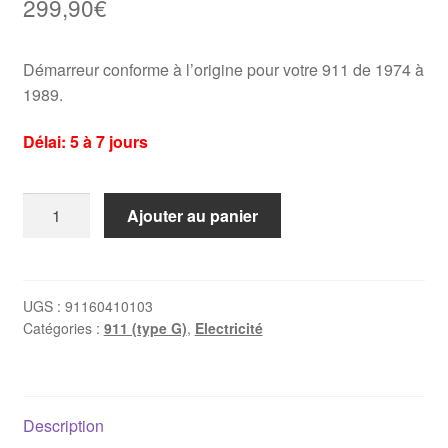
299,90
€
Démarreur conforme à l’origine pour votre 911 de 1974 à
1989.
Délai: 5 à 7 jours
quantité
Ajouter au panier
de
Démarreur
Porsche
911
UGS :
91160410103
Catégories :
911 (type G)
,
Electricité
1972-
1989
(91160410103)
Description