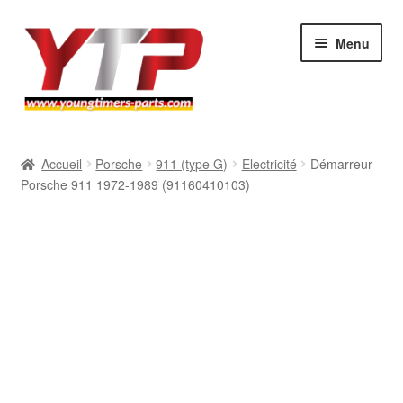
Aller
Aller
Menu
à
au
la
contenu
navigation
Audi
Accueil
Porsche
911 (type G)
Electricité
Démarreur
Porsche 911 1972-1989 (91160410103)
BMW
Mercedes
Porsche
Volkswagen
Atelier