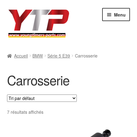
Aller
Aller
Menu
à
au
la
contenu
navigation
Audi
Accueil
BMW
Série 5 E39
Carrosserie
BMW
Carrosserie
Mercedes
Porsche
Volkswagen
7 résultats affichés
Atelier