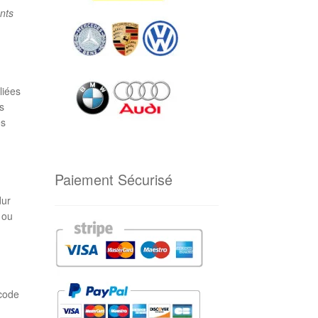
ents
liées
s
es
Paiement Sécurisé
dur
 ou
 code