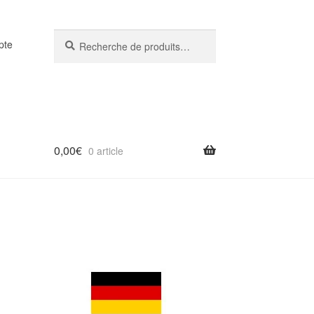
Recherche
Recherche
pte
pour :
0,00
€
0 article