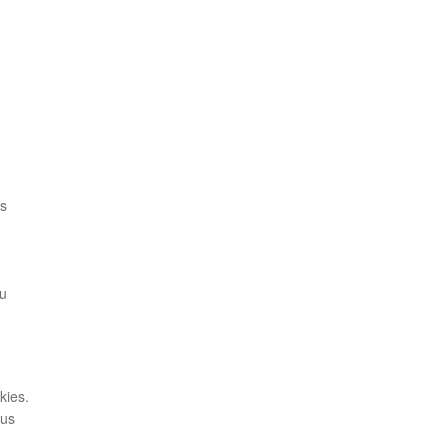
es
du
kies.
ous