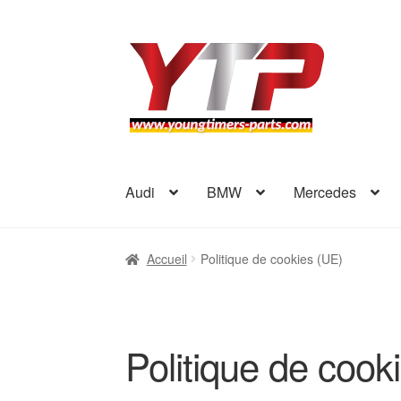
Aller
Aller
à
au
la
contenu
navigation
Audi
BMW
Mercedes
Accueil
Politique de cookies (UE)
Politique de cook