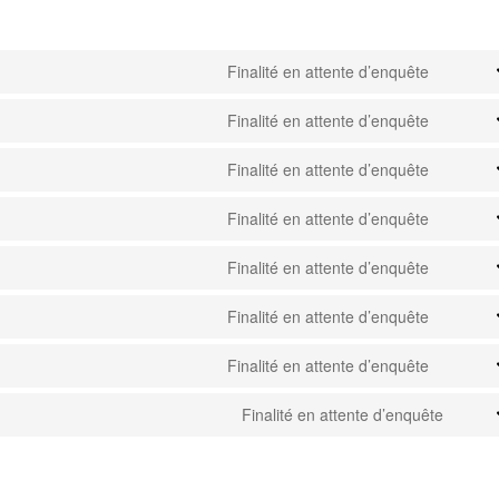
Finalité en attente d’enquête
Consen
to
Finalité en attente d’enquête
service
Consen
google-
to
Finalité en attente d’enquête
adsens
service
Consen
wistia
to
Finalité en attente d’enquête
service
Consen
google-
to
Finalité en attente d’enquête
fonts
service
Consen
google-
to
Finalité en attente d’enquête
recapt
service
Consen
youtub
to
Finalité en attente d’enquête
service
Consen
facebo
to
Finalité en attente d’enquête
service
Cons
whatsa
to
servi