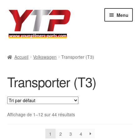
Aller
Aller
Menu
à
au
la
contenu
navigation
Audi
Accueil
Volkswagen
Transporter (T3)
BMW
Transporter (T3)
Mercedes
Porsche
Volkswagen
Affichage de 1–12 sur 44 résultats
Atelier
1
2
3
4