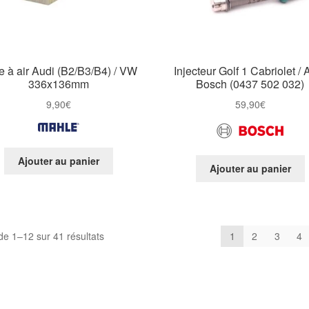
re à air Audi (B2/B3/B4) / VW
Injecteur Golf 1 Cabriolet / 
336x136mm
Bosch (0437 502 032)
9,90
€
59,90
€
Ajouter au panier
Ajouter au panier
de 1–12 sur 41 résultats
1
2
3
4