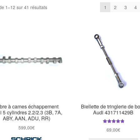
de 1–12 sur 41 résultats
1
2
3
4
bre à cames échappement
Biellette de tringlerie de bo
 5 cylindres 2.2/2.3 (3B, 7A,
Audi 431711429B
ABY, AAN, ADU, RR)
599,00
€
Note
5.00
sur
69,00
€
5