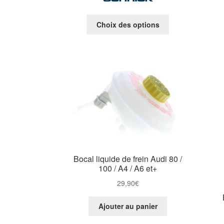
Ce
Choix des options
produit
a
plusieurs
variations.
Les
options
peuvent
être
choisies
sur
la
page
Bocal liquide de frein Audi 80 /
du
100 / A4 / A6 et+
produit
29,90
€
Ajouter au panier