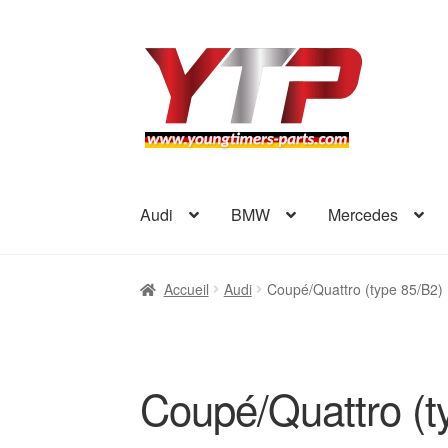
Aller
Aller
à
au
la
contenu
navigation
Audi
BMW
Mercedes
Accueil
Audi
Coupé/Quattro (type 85/B2)
Coupé/Quattro (t