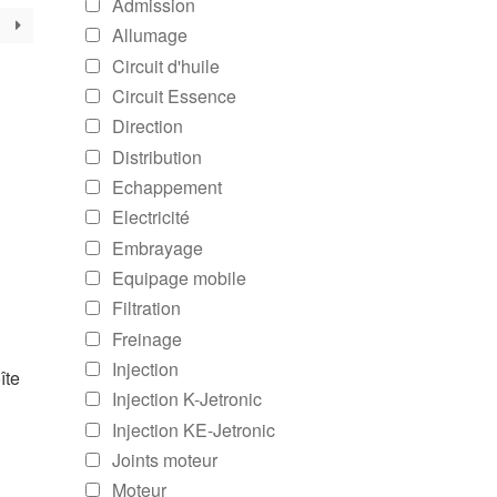
Admission
Allumage
Circuit d'huile
Circuit Essence
Direction
Distribution
Echappement
Electricité
Embrayage
Equipage mobile
Filtration
Freinage
Injection
îte
Injection K-Jetronic
Injection KE-Jetronic
Joints moteur
Moteur