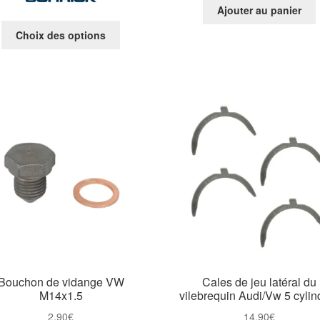
Ajouter au panier
Ce
Choix des options
produit
a
plusieurs
variations.
Les
options
peuvent
être
choisies
sur
la
page
du
produit
Bouchon de vidange VW
Cales de jeu latéral du
M14x1.5
vilebrequin Audi/Vw 5 cylin
2,90
€
14,90
€