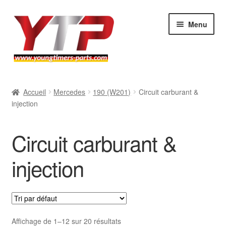
Aller
Aller
Menu
à
au
la
contenu
navigation
Audi
Accueil
Mercedes
190 (W201)
Circuit carburant &
injection
BMW
Mercedes
Circuit carburant &
Porsche
injection
Volkswagen
Atelier
Affichage de 1–12 sur 20 résultats