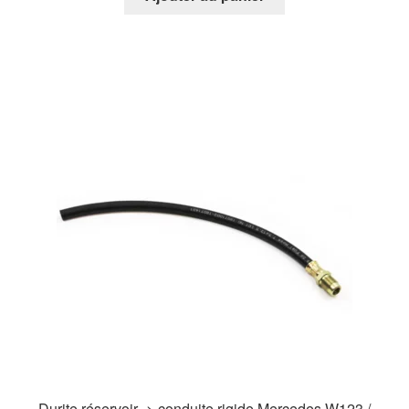
Durite réservoir -> conduite rigide Mercedes W123 /