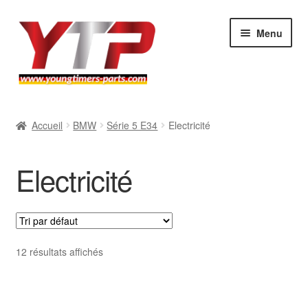
Aller
Aller
Menu
à
au
la
contenu
navigation
Audi
Accueil
BMW
Série 5 E34
Electricité
BMW
Electricité
Mercedes
Porsche
Volkswagen
12 résultats affichés
Atelier