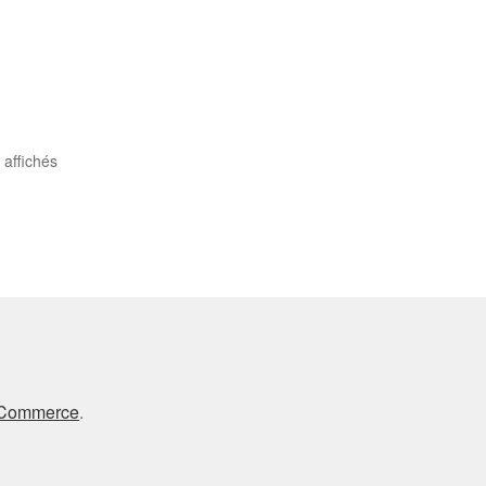
 affichés
oCommerce
.