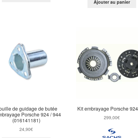
Ajouter au panier
uille de guidage de butée
Kit embrayage Porsche 924
mbrayage Porsche 924 / 944
299,00
€
(016141181)
24,90
€