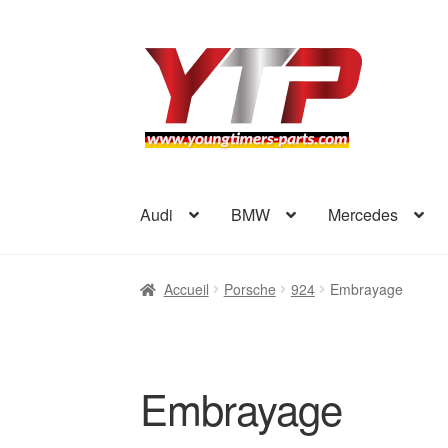
Aller
Aller
à
au
la
contenu
navigation
Audi
BMW
Mercedes
Accueil
Porsche
924
Embrayage
Embrayage