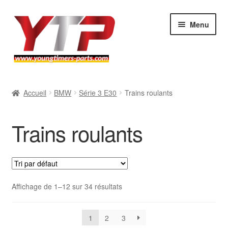
Aller
Aller
Menu
à
au
la
contenu
navigation
Audi
Accueil
BMW
Série 3 E30
Trains roulants
BMW
Trains roulants
Mercedes
Porsche
Volkswagen
Affichage de 1–12 sur 34 résultats
Atelier
1
2
3