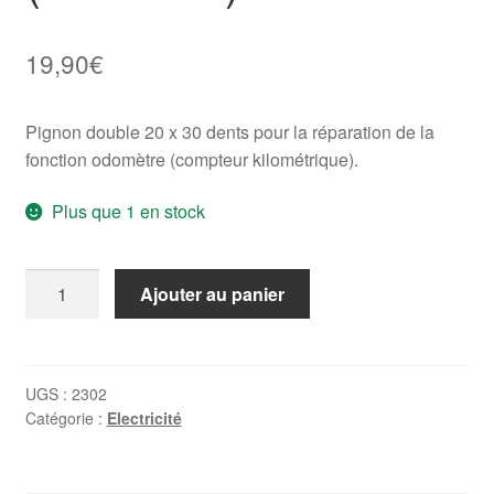
19,90
€
Pignon double 20 x 30 dents pour la réparation de la
fonction odomètre (compteur kilométrique).
Plus que 1 en stock
quantité
Ajouter au panier
de
Engrenage
20x30
pour
UGS :
2302
Catégorie :
Electricité
compteur
Porsche
911/944