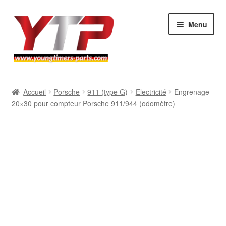
Aller
Aller
Menu
à
au
la
contenu
navigation
Audi
Accueil
Porsche
911 (type G)
Electricité
Engrenage
20×30 pour compteur Porsche 911/944 (odomètre)
BMW
Mercedes
Porsche
Volkswagen
Atelier