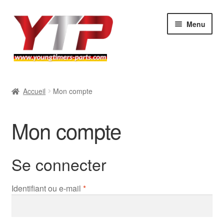
Aller
Aller
Menu
à
au
la
contenu
navigation
Audi
Accueil
Mon compte
BMW
Mon compte
Mercedes
Porsche
Se connecter
Volkswagen
Obligatoire
Identifiant ou e-mail
*
Atelier