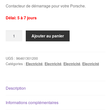
Contacteur de démarrage pour votre Porsche.
Délai: 5 à 7 jours
quantité
Ajouter au panier
de
Contacteur
de
neiman
UGS :
96461301200
Catégories :
Electricité
,
Electricité
,
Electricité
,
Electricité
Porsche
911
/
928
Description
/
944
Informations complémentaires