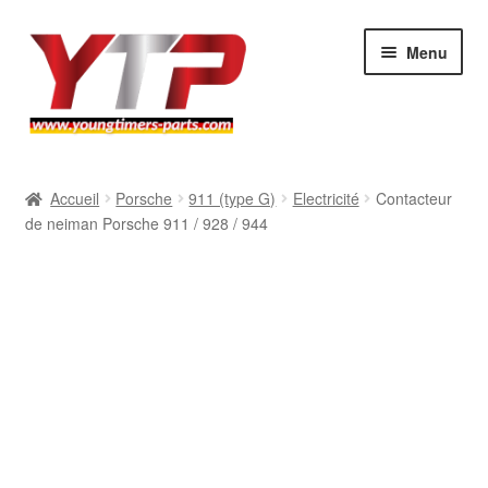
Aller
Aller
Menu
à
au
la
contenu
navigation
Audi
Accueil
Porsche
911 (type G)
Electricité
Contacteur
de neiman Porsche 911 / 928 / 944
BMW
Mercedes
Porsche
Volkswagen
Atelier