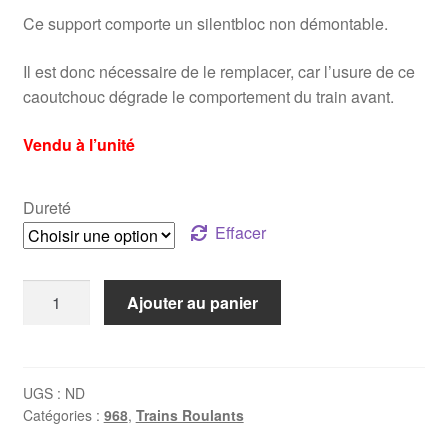
Ce support comporte un silentbloc non démontable.
prix :
59,00€
Il est donc nécessaire de le remplacer, car l’usure de ce
caoutchouc dégrade le comportement du train avant.
à
69,00€
Vendu à l’unité
Dureté
Effacer
quantité
Ajouter au panier
de
Support
arrière
de
UGS :
ND
Catégories :
968
,
Trains Roulants
triangle
alu