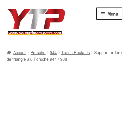
Aller
Aller
Menu
à
au
la
contenu
navigation
Audi
Accueil
Porsche
944
Trains Roulants
Support arrière
de triangle alu Porsche 944 / 968
BMW
Mercedes
Porsche
Volkswagen
Atelier