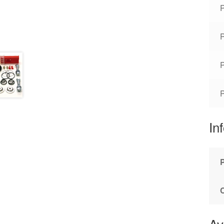
In
Av