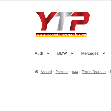
Aller
Aller
à
au
la
contenu
navigation
Audi
BMW
Mercedes
Accueil
Porsche
944
Trains Roulants