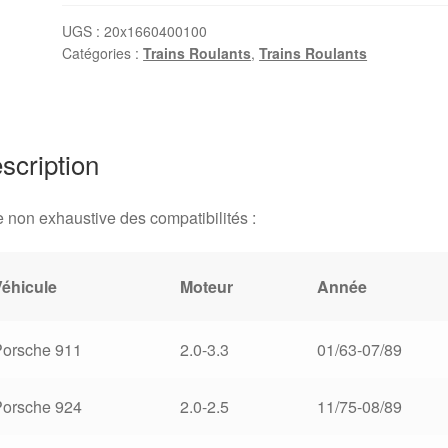
20
écrous
UGS :
20x1660400100
Catégories :
Trains Roulants
,
Trains Roulants
de
roue
Alu
noirs
M14x1,5
scription
e non exhaustive des compatibilités :
Véhicule
Moteur
Année
Porsche 911
2.0-3.3
01/63-07/89
Porsche 924
2.0-2.5
11/75-08/89