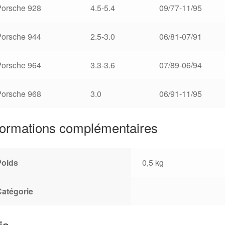
Porsche 928
4.5-5.4
09/77-11/95
Porsche 944
2.5-3.0
06/81-07/91
Porsche 964
3.3-3.6
07/89-06/94
Porsche 968
3.0
06/91-11/95
formations complémentaires
Poids
0,5 kg
Catégorie
is