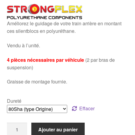
prix :
19,90€
Améliorez le guidage de votre train arrière en montant
à
ces silentblocs en polyuréthane.
24,90€
Vendu à l’unité.
4 pièces nécessaires par véhicule
(2 par bras de
suspension)
Graisse de montage fournie.
Dureté
Effacer
quantité
Ajouter au panier
de