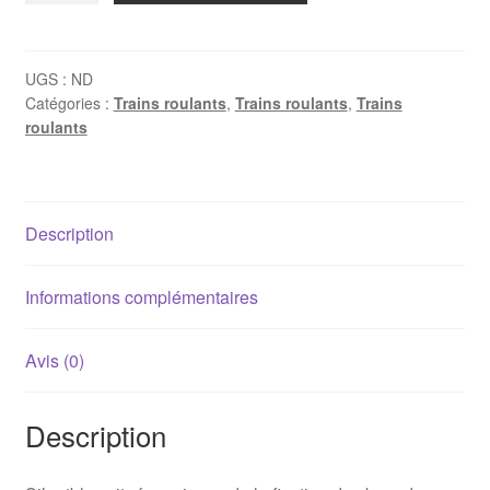
Silentbloc
de
bras
UGS :
ND
Catégories :
Trains roulants
,
Trains roulants
,
Trains
de
roulants
suspension
arrière
E21
/
Description
E30
/
E28
Informations complémentaires
Avis (0)
Description