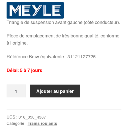
Triangle de suspension avant gauche (côté conducteur).
Pièce de remplacement de très bonne qualité, conforme
à l’origine.
Référence Bmw équivalente : 31121127725
Délai: 5 à 7 jours
quantité
Ajouter au panier
de
Triangle
Bmw
E30
UGS :
316_050_4367
Catégorie :
Trains roulants
gauche