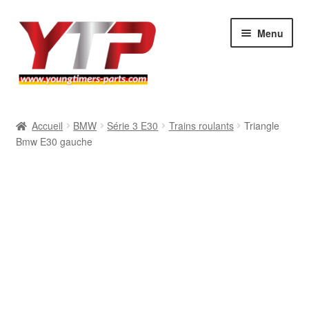
Aller
Aller
Menu
à
au
la
contenu
navigation
Audi
Accueil
BMW
Série 3 E30
Trains roulants
Triangle
Bmw E30 gauche
BMW
Mercedes
Porsche
Volkswagen
Atelier