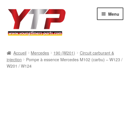
Aller
Aller
Menu
à
au
la
contenu
navigation
Audi
Accueil
Mercedes
190 (W201)
Circuit carburant &
injection
Pompe à essence Mercedes M102 (carbu) – W123 /
BMW
W201 / W124
Mercedes
Porsche
Volkswagen
Atelier