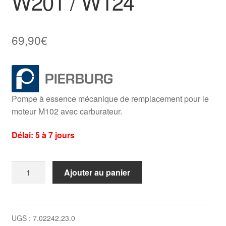
W201 / W124
69,90
€
Pompe à essence mécanique de remplacement pour le
moteur M102 avec carburateur.
Délai: 5 à 7 jours
quantité
Ajouter au panier
de
Pompe
à
essence
UGS :
7.02242.23.0