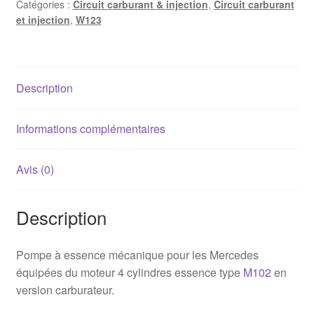
Catégories :
Circuit carburant & injection
,
Circuit carburant
Mercedes
et injection
,
W123
M102
(carbu)
-
W123
Description
/
W201
/
Informations complémentaires
W124
Avis (0)
Description
Pompe à essence mécanique pour les Mercedes
équipées du moteur 4 cylindres essence type
M102
en
version carburateur.