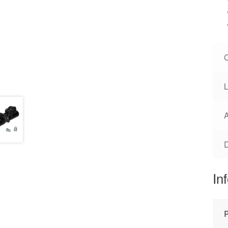
L
A
In