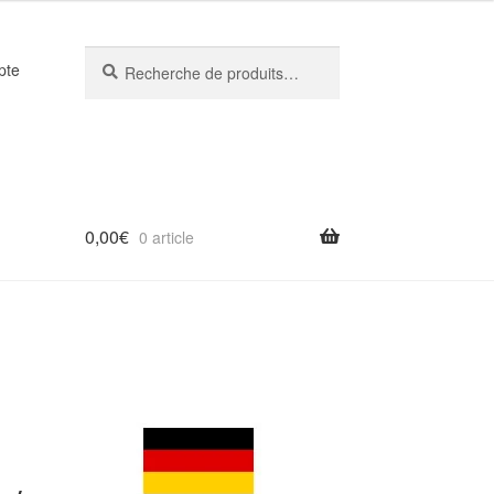
Recherche
Recherche
pte
pour :
0,00
€
0 article