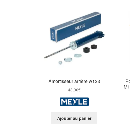
Amortisseur arrière w123
P
M1
43,90
€
Ajouter au panier