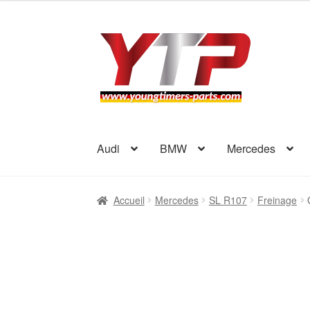
Aller
Aller
à
au
la
contenu
navigation
Audi
BMW
Mercedes
Accueil
Mercedes
SL R107
Freinage