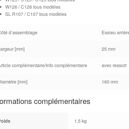
W126 / C126 tous modèles
SL R107 / C107 tous modèles
Côté d’assemblage
Essieu arrièr
argeur [mm]
25 mm
rticle complémentaire/Info complémentaire
avec ressort
Diamètre [mm]
160 mm
formations complémentaires
Poids
1,5 kg