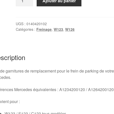
Ajouter au panier
de
Garnitures
de
frein
UGS :
0140420102
Catégories :
Freinage
,
W123
,
W126
de
parking
W123
/
W126
scription
/
R107
de garnitures de remplacement pour le frein de parking de votre
cedes.
érences Mercedes équivalentes : A1234200120 / A1264200120
ient pour :
W123 / S123 / C123 tous modèles