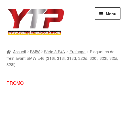
Aller
Aller
Menu
à
au
la
contenu
navigation
Audi
Accueil
BMW
Série 3 E46
Freinage
Plaquettes de
frein avant BMW E46 (316i, 318i, 318d, 320d, 320i, 323i, 325i,
BMW
328i)
Mercedes
PROMO
Porsche
Volkswagen
Atelier