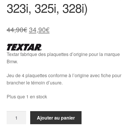
323i, 325i, 328i)
Le
Le
44,90
€
34,90
€
prix
prix
initial
actuel
Textar fabrique des plaquettes d’origine pour la marque
était :
est :
Bmw.
44,90€.
34,90€.
Jeu de 4 plaquettes conforme à l’origine avec fiche pour
brancher le témoin d’usure.
Plus que 1 en stock
quantité
Ajouter au panier
de
Plaquettes