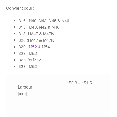
Convient pour :
316 i N40, N42, N45 & N46
318 i M43, N42 & N46
318 d M47 & M47N
320 d M47 & M47N
320 i
M52
& M54
323 i M52
325 i/xi M52
328 i M52
150,3 – 151,5
Largeur
[mm]