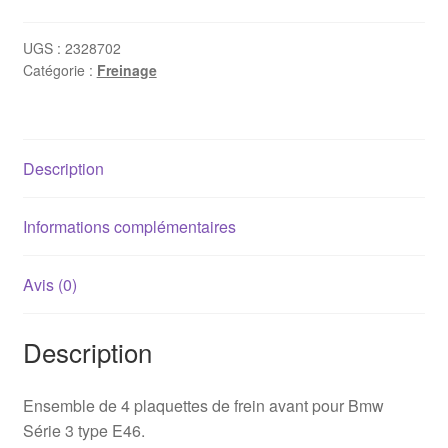
de
frein
UGS :
2328702
Catégorie :
Freinage
avant
BMW
E46
(316i,
Description
318i,
318d,
320d,
Informations complémentaires
320i,
323i,
Avis (0)
325i,
328i)
Description
Ensemble de 4 plaquettes de frein avant pour Bmw
Série 3 type E46.