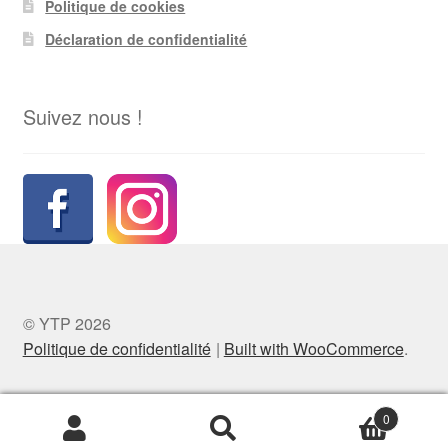
Politique de cookies
Déclaration de confidentialité
Suivez nous !
© YTP 2026
Politique de confidentialité
Built with WooCommerce
.
0
Recherche
Recherche