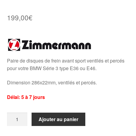
199,00
€
Paire de disques de frein avant sport ventilés et percés
pour votre BMW Série 3 type E36 ou E46.
Dimension 286x22mm, ventilés et percés.
Délai: 5 à 7 jours
quantité
Ajouter au panier
de
2