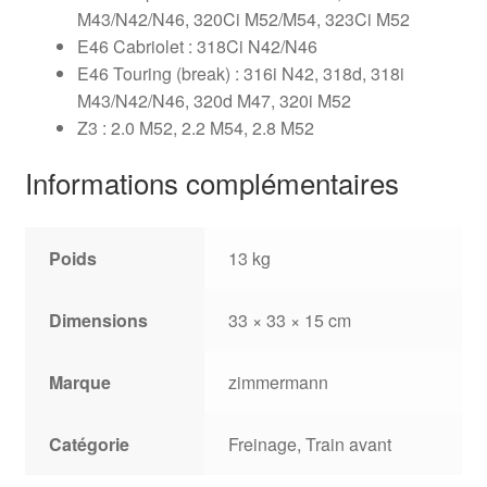
M43/N42/N46, 320Ci M52/M54, 323Ci M52
E46 Cabriolet : 318Ci N42/N46
E46 Touring (break) : 316i N42, 318d, 318i
M43/N42/N46, 320d M47, 320i M52
Z3 : 2.0 M52, 2.2 M54, 2.8 M52
Informations complémentaires
Poids
13 kg
Dimensions
33 × 33 × 15 cm
Marque
zimmermann
Catégorie
Freinage, Train avant