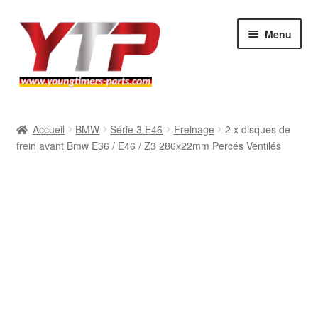
Aller
Aller
Menu
à
au
la
contenu
navigation
Audi
Accueil
BMW
Série 3 E46
Freinage
2 x disques de
frein avant Bmw E36 / E46 / Z3 286x22mm Percés Ventilés
BMW
Mercedes
Porsche
Volkswagen
Atelier