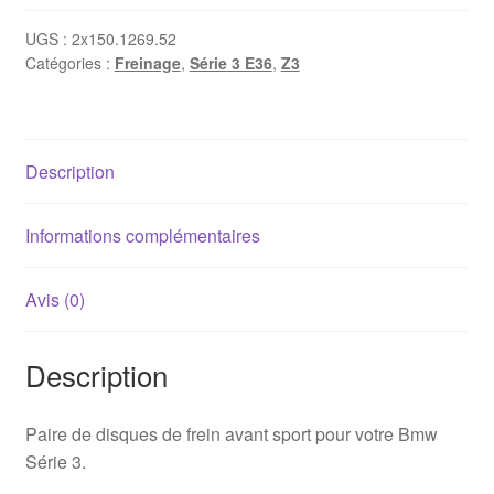
x
disques
UGS :
2x150.1269.52
Catégories :
Freinage
,
Série 3 E36
,
Z3
de
frein
avant
Bmw
Description
E36
/
E46
Informations complémentaires
/
Z3
Avis (0)
286x22mm
Percés
Description
Ventilés
Paire de disques de frein avant sport pour votre Bmw
Série 3.