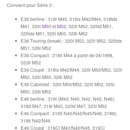
Convient pour Série 3 :
E36 berline : 318i M40, 318is M42/M44, 318tds
M41, 320i
M50
et
M52
, 323i M52, 325td M51,
325tds M51, 325i M50, 328i M52
E36 Touring (break) : 320i M52, 323i M52, 325tds
M51, 328i M52
E36 Compact : 318ti M44 à partir de 04/1998,
323ti M52
E36 Coupé : 318is M42/M44, 320i M50/M52, 323i
M52, 325i M50, 328i M52
E36 Cabriolet : 320i M50/M52, 323i M52, 325i
M50, 328i M52
E46 berline : 316i (M43, N40, N42, N45, N46),
318d M47, 318i M43, 320d M47, 323i M52
E46 Compact : 316ti N40/N42/N45/N46, 318td,
318ti N42/N46
E46 Coupé : 316Ci M43/N40/N45, 318Ci