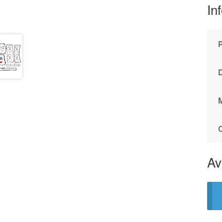
In
Av