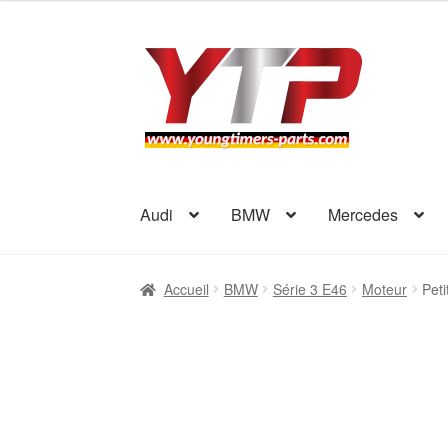
Aller
Aller
à
au
la
contenu
navigation
Audi
BMW
Mercedes
Accueil
BMW
Série 3 E46
Moteur
Pet