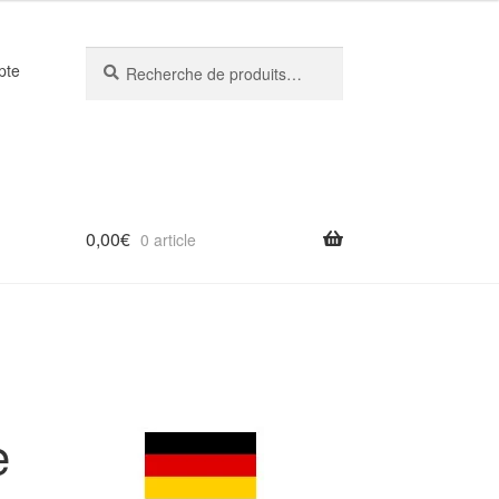
Recherche
Recherche
pte
pour :
0,00
€
0 article
e