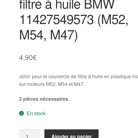
filtre à huile BMW
11427549573 (M52,
M54, M47)
4,90
€
Joint pour le couvercle de filtre à huile en plastique m
sur moteurs M52, M54 et M47.
2 pièces nécessaires.
En stock
quantité
Ajouter au panier