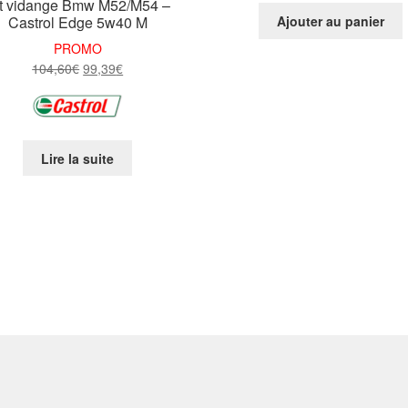
t vidange Bmw M52/M54 –
Castrol Edge 5w40 M
Ajouter au panier
PROMO
Le
Le
104,60
€
99,39
€
prix
prix
initial
actuel
était :
est :
104,60€.
99,39€.
Lire la suite