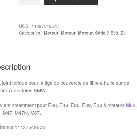
de
Petit
joint
couvercle
UGS :
11427549573
Catégories :
Moteur
,
Moteur
,
Moteur
,
Série 7 E38
,
Z3
de
filtre
à
huile
BMW
scription
11427549573
(M52,
t joint torique pour la tige du couvercle de filtre à huile sur de
M54,
breux modèles BMW.
M47)
vient notamment pour E36, E46, E90, E39, E38 à moteurs
M52
,
, M47, M47N, M67.
érence 11427549573