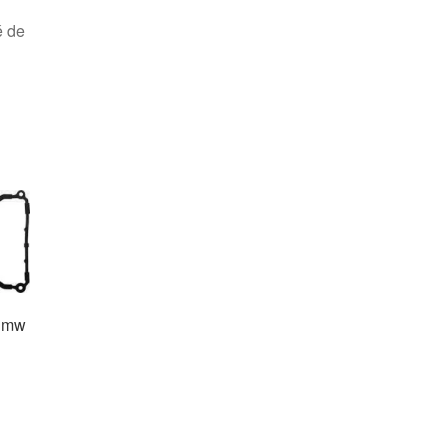
é de
 Bmw