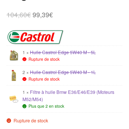
Le
Le
104,60
€
99,39
€
prix
prix
initial
actuel
était :
est :
1 ×
Huile Castrol Edge 5W40 M - 5L
104,60€.
99,39€.
Rupture de stock
2 ×
Huile Castrol Edge 5W40 M - 1L
Rupture de stock
1 ×
Filtre à huile Bmw E36/E46/E39 (Moteurs
M52/M54)
Plus que 2 en stock
Rupture de stock