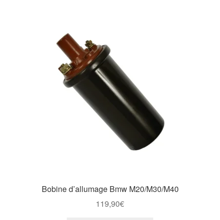
variations.
Les
options
peuvent
être
choisies
sur
la
page
du
produit
Bobine d’allumage Bmw M20/M30/M40
119,90
€