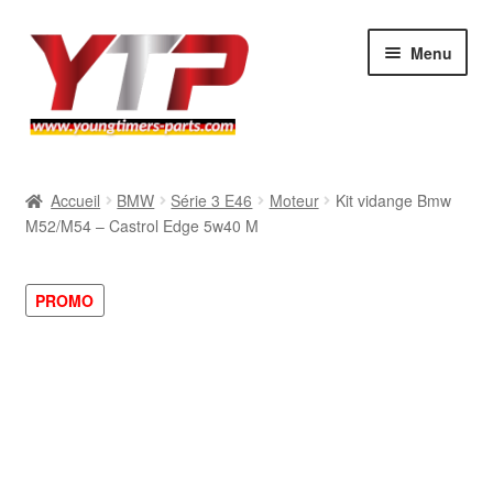
Aller
Aller
Menu
à
au
la
contenu
navigation
Audi
Accueil
BMW
Série 3 E46
Moteur
Kit vidange Bmw
M52/M54 – Castrol Edge 5w40 M
BMW
Mercedes
PROMO
Porsche
Volkswagen
Atelier