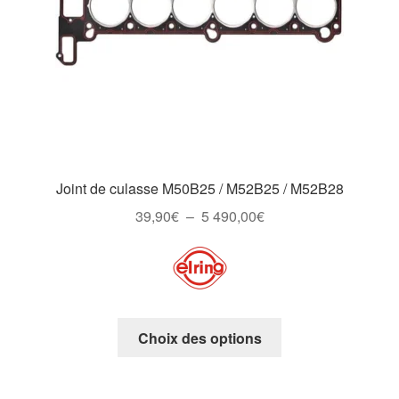
Joint de culasse M50B25 / M52B25 / M52B28
Plage
39,90
€
–
5 490,00
€
de
prix :
39,90€
à
5
Ce
Choix des options
490,00€
produit
a
plusieurs