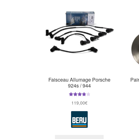
Faisceau Allumage Porsche
Pair
924s / 944
Note
4.00
119,00
€
sur 5