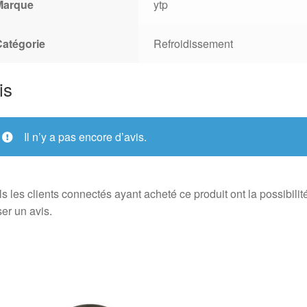
Marque
ytp
Catégorie
Refroidissement
is
Il n’y a pas encore d’avis.
s les clients connectés ayant acheté ce produit ont la possibilit
ser un avis.