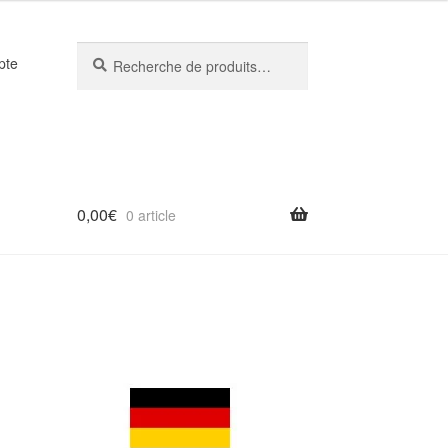
Recherche
Recherche
pte
pour :
0,00
€
0 article