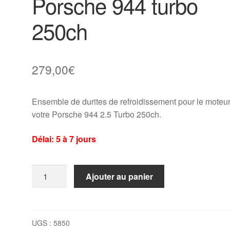
Porsche 944 turbo
250ch
279,00
€
Ensemble de durites de refroidissement pour le moteu
votre Porsche 944 2.5 Turbo 250ch.
Délai: 5 à 7 jours
quantité
Ajouter au panier
de
Kit
10
durites
UGS :
5850