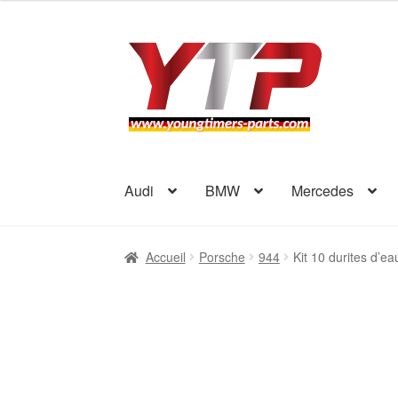
Aller
Aller
à
au
la
contenu
navigation
Audi
BMW
Mercedes
Accueil
Porsche
944
Kit 10 durites d’e