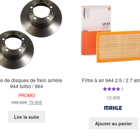
e de disques de frein arrière
Filtre à air 944 2.5 / 2.7 a
944 turbo / 964
PROMO
Note
4.00
12,90
€
sur 5
Le
Le
109,00
€
79,90
€
prix
prix
initial
actuel
Lire la suite
était :
est :
Ajouter au panier
109,00€.
79,90€.