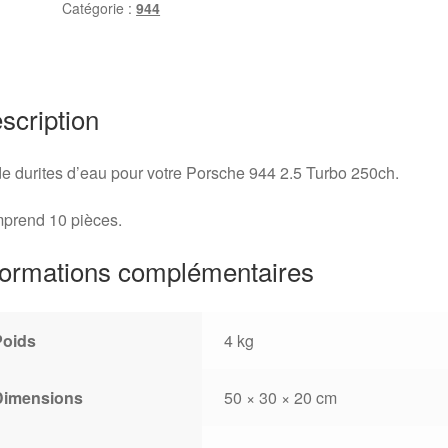
Catégorie :
944
d'eau
Porsche
944
turbo
250ch
scription
de durites d’eau pour votre Porsche 944 2.5 Turbo 250ch.
prend 10 pièces.
formations complémentaires
Poids
4 kg
Dimensions
50 × 30 × 20 cm