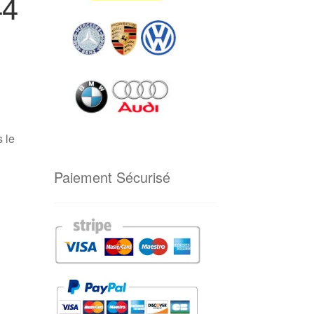
44
 le
Paiement Sécurisé