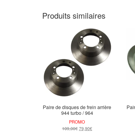
Produits similaires
Paire de disques de frein arrière
Pair
944 turbo / 964
PROMO
Le
Le
109,00
€
79,90
€
prix
prix