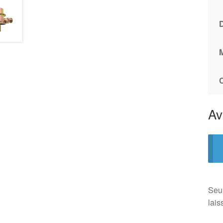
Av
Seul
lais