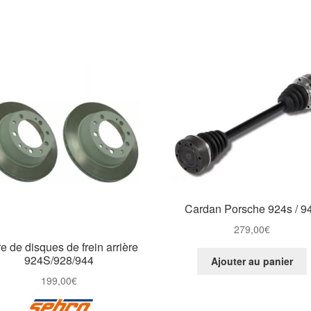
Cardan Porsche 924s / 9
279,00
€
e de disques de frein arrière
924S/928/944
Ajouter au panier
199,00
€