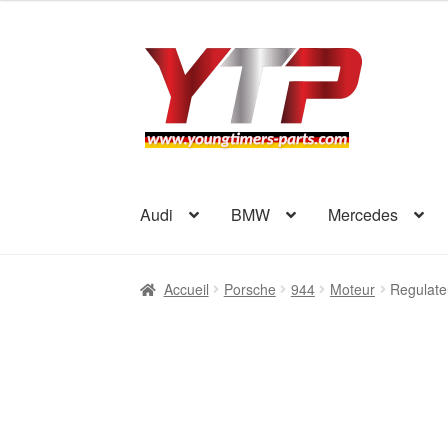
Aller
Aller
à
au
la
contenu
navigation
Audi
BMW
Mercedes
Accueil
Porsche
944
Moteur
Regulate