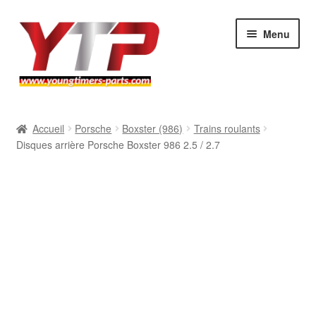
Aller
Aller
Menu
à
au
la
contenu
navigation
Audi
Accueil
Porsche
Boxster (986)
Trains roulants
Disques arrière Porsche Boxster 986 2.5 / 2.7
BMW
Mercedes
Porsche
Volkswagen
Atelier