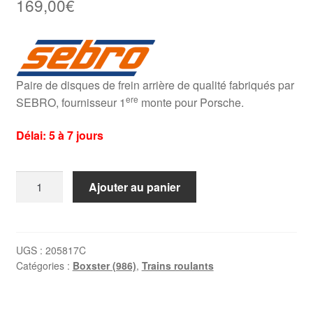
169,00
€
Paire de disques de frein arrière de qualité fabriqués par
ere
SEBRO, fournisseur 1
monte pour Porsche.
Délai: 5 à 7 jours
quantité
Ajouter au panier
de
Disques
arrière
Porsche
UGS :
205817C
Catégories :
Boxster (986)
,
Trains roulants
Boxster
986
2.5