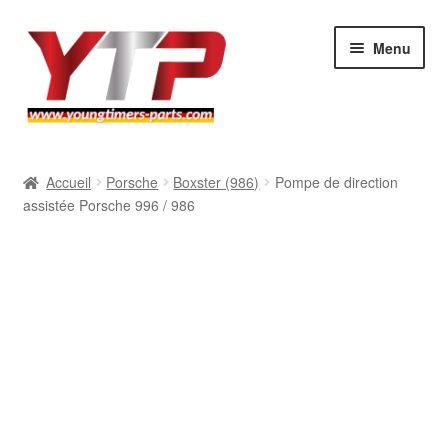
Aller
Aller
Menu
à
au
la
contenu
navigation
Audi
Accueil
Porsche
Boxster (986)
Pompe de direction
assistée Porsche 996 / 986
BMW
Mercedes
Porsche
Volkswagen
Atelier