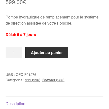
599,00
€
Pompe hydraulique de remplacement pour le système
de direction assistée de votre Porsche.
Délai: 5 à 7 jours
quantité
Ajouter au panier
de
Pompe
de
direction
UGS :
OEC-P01276
Catégories :
911 (996)
,
Boxster (986)
assistée
Porsche
996
/
Description
986