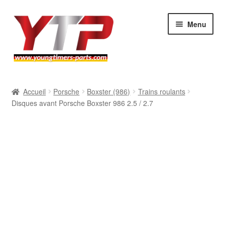
Aller
Aller
Menu
à
au
la
contenu
navigation
Audi
Accueil
Porsche
Boxster (986)
Trains roulants
Disques avant Porsche Boxster 986 2.5 / 2.7
BMW
Mercedes
Porsche
Volkswagen
Atelier