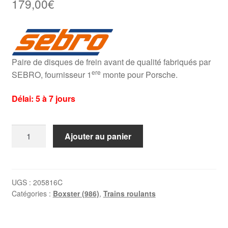
179,00
€
Paire de disques de frein avant de qualité fabriqués par
ere
SEBRO, fournisseur 1
monte pour Porsche.
Délai: 5 à 7 jours
quantité
Ajouter au panier
de
Disques
avant
Porsche
UGS :
205816C
Catégories :
Boxster (986)
,
Trains roulants
Boxster
986
2.5