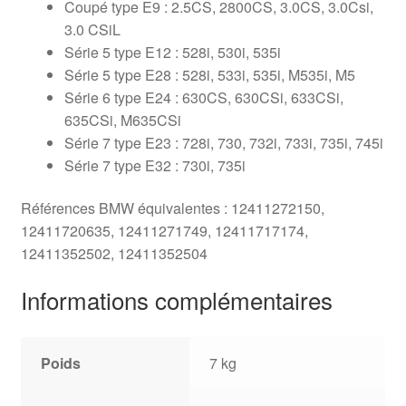
Coupé type E9 : 2.5CS, 2800CS, 3.0CS, 3.0Csi,
3.0 CSiL
Série 5 type E12 : 528i, 530i, 535i
Série 5 type E28 : 528i, 533i, 535i, M535i, M5
Série 6 type E24 : 630CS, 630CSi, 633CSi,
635CSi, M635CSi
Série 7 type E23 : 728i, 730, 732i, 733i, 735i, 745i
Série 7 type E32 : 730i, 735i
Références BMW équivalentes : 12411272150,
12411720635, 12411271749, 12411717174,
12411352502, 12411352504
Informations complémentaires
Poids
7 kg