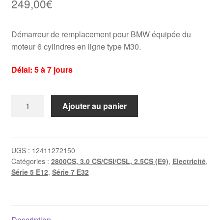
249,00
€
Démarreur de remplacement pour BMW équipée du
moteur 6 cylindres en ligne type M30.
Délai: 5 à 7 jours
quantité
Ajouter au panier
de
Démarreur
BMW
M30
UGS :
12411272150
Catégories :
2800CS, 3.0 CS/CSI/CSL, 2.5CS (E9)
,
Electricité
,
(E9,
Série 5 E12
,
Série 7 E32
E12,
E23,
E24,
E28,
Description