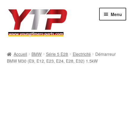
Aller
Aller
Menu
à
au
la
contenu
navigation
Audi
Accueil
BMW
Série 5 E28
Electricité
Démarreur
BMW M30 (E9, E12, E23, E24, E28, E32) 1.5kW
BMW
Mercedes
Porsche
Volkswagen
Atelier