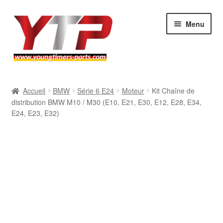
Aller
Aller
Menu
à
au
la
contenu
navigation
Audi
Accueil
BMW
Série 6 E24
Moteur
Kit Chaîne de
distribution BMW M10 / M30 (E10, E21, E30, E12, E28, E34,
BMW
E24, E23, E32)
Mercedes
Porsche
Volkswagen
Atelier