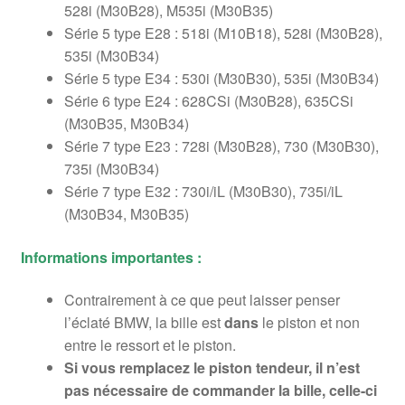
528i (M30B28), M535i (M30B35)
Série 5 type E28 : 518i (M10B18), 528i (M30B28),
535i (M30B34)
Série 5 type E34 : 530i (M30B30), 535i (M30B34)
Série 6 type E24 : 628CSi (M30B28), 635CSi
(M30B35, M30B34)
Série 7 type E23 : 728i (M30B28), 730 (M30B30),
735i (M30B34)
Série 7 type E32 : 730i/iL (M30B30), 735i/iL
(M30B34, M30B35)
Informations importantes :
Contrairement à ce que peut laisser penser
l’éclaté BMW, la bille est
dans
le piston et non
entre le ressort et le piston.
Si vous remplacez le piston tendeur, il n’est
pas nécessaire de commander la bille, celle-ci