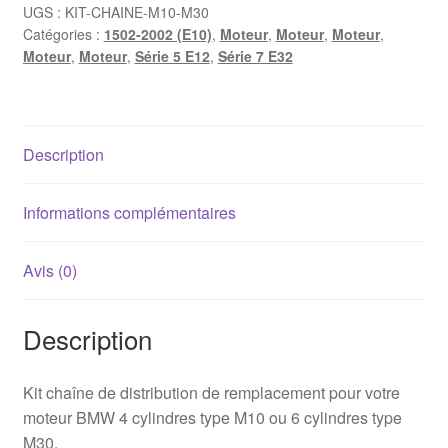
de
UGS :
KIT-CHAINE-M10-M30
Catégories :
1502-2002 (E10)
,
Moteur
,
Moteur
,
Moteur
,
distribution
Moteur
,
Moteur
,
Série 5 E12
,
Série 7 E32
BMW
M10
/
M30
Description
(E10,
E21,
E30,
Informations complémentaires
E12,
E28,
Avis (0)
E34,
E24,
Description
E23,
E32)
Kit chaîne de distribution de remplacement pour votre
moteur BMW 4 cylindres type M10 ou 6 cylindres type
M30.