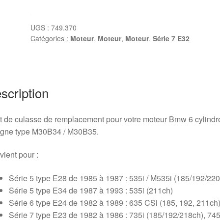
Joint
de
culasse
UGS :
749.370
Catégories :
Moteur
,
Moteur
,
Moteur
,
Série 7 E32
BMW
M30B34
/
M30B35
scription
t de culasse de remplacement pour votre moteur Bmw 6 cylindr
ligne type M30B34 / M30B35.
ient pour :
Série 5 type E28 de 1985 à 1987 : 535i / M535i (185/192/220
Série 5 type E34 de 1987 à 1993 : 535i (211ch)
Série 6 type E24 de 1982 à 1989 : 635 CSi (185, 192, 211ch
Série 7 type E23 de 1982 à 1986 : 735i (185/192/218ch), 745