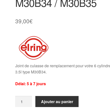
M30B34 / M30B35
39,00
€
Joint de culasse de remplacement pour votre 6 cylindr
3.5l type M30B34.
Délai: 5 à 7 jours
quantité
Ajouter au panier
de