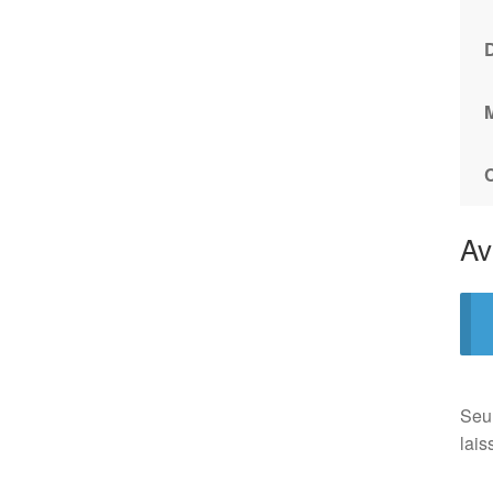
Av
Seul
lais