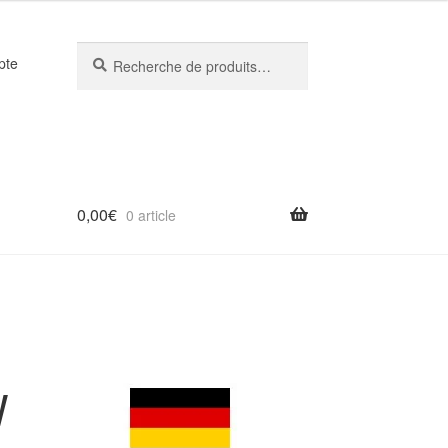
Recherche
Recherche
pte
pour :
0,00
€
0 article
W