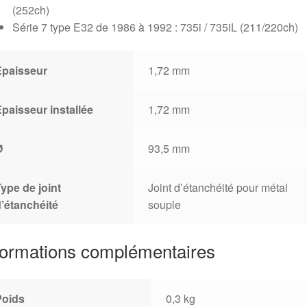
(252ch)
Série 7 type E32 de 1986 à 1992 : 735i / 735iL (211/220ch)
Épaisseur
1,72 mm
paisseur installée
1,72 mm
Ø
93,5 mm
ype de joint
Joint d’étanchéité pour métal
’étanchéité
souple
formations complémentaires
Poids
0,3 kg