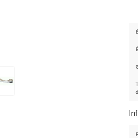
É
T
d
In