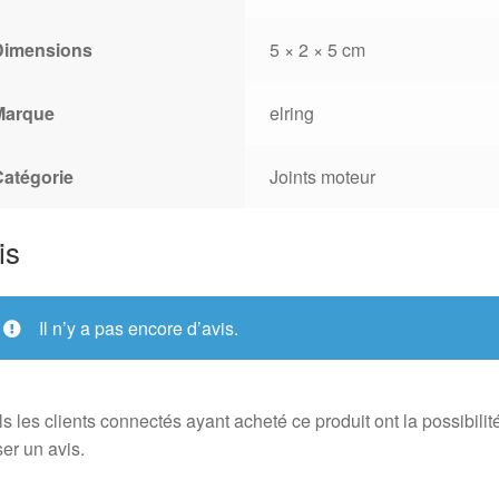
Dimensions
5 × 2 × 5 cm
Marque
elring
Catégorie
Joints moteur
is
Il n’y a pas encore d’avis.
s les clients connectés ayant acheté ce produit ont la possibilit
ser un avis.