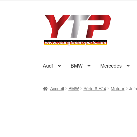
Aller
Aller
à
au
la
contenu
navigation
Audi
BMW
Mercedes
Accueil
BMW
Série 6 E24
Moteur
Joi