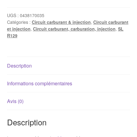
de
pression
UGS :
0438170035
Catégories :
Circuit carburant & injection
,
Circuit carburant
d'essence
et injection
,
Circuit carburant, carburation, injection
,
SL
Mercedes
R129
M102/M103
injection
Description
Informations complémentaires
Avis (0)
Description