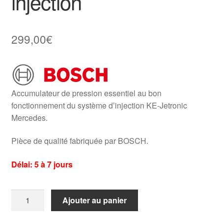
injection
299,00
€
Accumulateur de pression essentiel au bon
fonctionnement du système d’injection KE-Jetronic
Mercedes.
Pièce de qualité fabriquée par BOSCH.
Délai: 5 à 7 jours
quantité
Ajouter au panier
de
Accumulateur