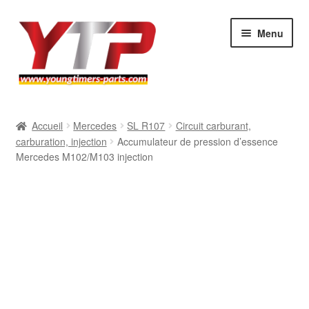
Aller
Aller
Menu
à
au
la
contenu
navigation
Audi
Accueil
Mercedes
SL R107
Circuit carburant,
carburation, injection
Accumulateur de pression d’essence
BMW
Mercedes M102/M103 injection
Mercedes
Porsche
Volkswagen
Atelier