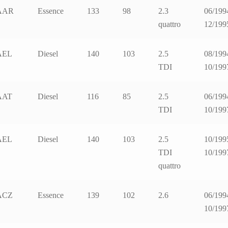
AAR
Essence
133
98
2.3
06/199
quattro
12/199
AEL
Diesel
140
103
2.5
08/199
TDI
10/199
AAT
Diesel
116
85
2.5
06/199
TDI
10/199
AEL
Diesel
140
103
2.5
10/199
TDI
10/199
quattro
ACZ
Essence
139
102
2.6
06/199
10/199