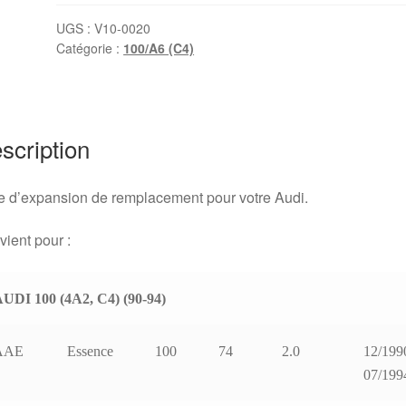
d'expansion
Audi
UGS :
V10-0020
Catégorie :
100/A6 (C4)
100
/
A6
(C4)
scription
 d’expansion de remplacement pour votre Audi.
ient pour :
UDI 100 (4A2, C4) (90-94)
AAE
Essence
100
74
2.0
12/199
07/199