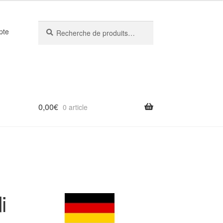
Recherche
Recherche
pte
pour :
0,00
€
0 article
i