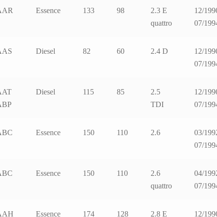
AAR
Essence
133
98
2.3 E
12/199
quattro
07/199
AAS
Diesel
82
60
2.4 D
12/199
07/199
AAT
Diesel
115
85
2.5
12/199
ABP
TDI
07/199
ABC
Essence
150
110
2.6
03/199
07/199
ABC
Essence
150
110
2.6
04/199
quattro
07/199
AAH
Essence
174
128
2.8 E
12/199