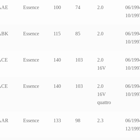
AAE
Essence
100
74
2.0
06/199
10/199
ABK
Essence
115
85
2.0
06/199
10/199
ACE
Essence
140
103
2.0
06/199
16V
10/199
ACE
Essence
140
103
2.0
06/199
16V
10/199
quattro
AAR
Essence
133
98
2.3
06/199
12/199