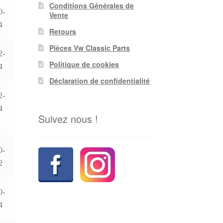
Conditions Générales de
0-
Vente
4
Retours
Pièces Vw Classic Parts
2-
Politique de cookies
4
Déclaration de confidentialité
2-
4
Suivez nous !
0-
2
0-
4