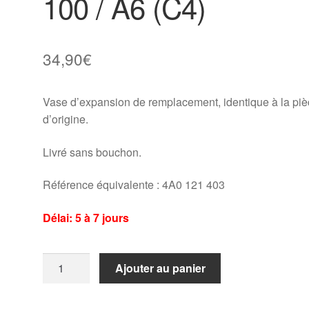
100 / A6 (C4)
34,90
€
Vase d’expansion de remplacement, identique à la pi
d’origine.
Livré sans bouchon.
Référence équivalente : 4A0 121 403
Délai: 5 à 7 jours
quantité
Ajouter au panier
de
Vase