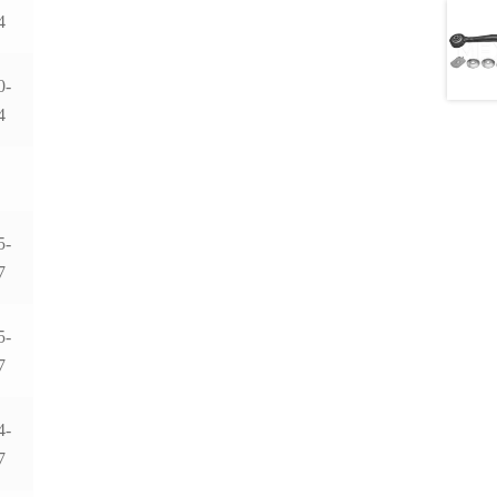
4
0-
4
5-
7
5-
7
4-
7