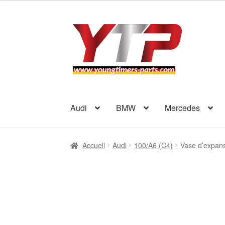
Aller
Aller
à
au
la
contenu
navigation
Audi
BMW
Mercedes
Accueil
Audi
100/A6 (C4)
Vase d’expans