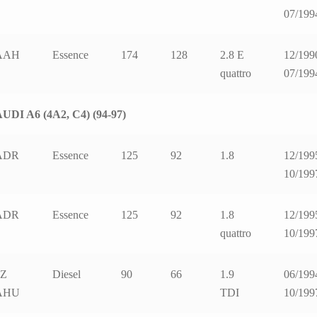
07/199
AAH
Essence
174
128
2.8 E
12/199
quattro
07/199
UDI A6 (4A2, C4) (94-97)
ADR
Essence
125
92
1.8
12/199
10/199
ADR
Essence
125
92
1.8
12/199
quattro
10/199
1Z
Diesel
90
66
1.9
06/199
AHU
TDI
10/199