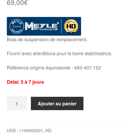
69,00
€
Bras de suspension de remplacement.
Fourni avec silentblocs pour la barre stabilisatrice.
Référence origine équivalente : 4A0 407 152
Délai: 5 à 7 jours
quantité
Ajouter au panier
de
Bras
de
suspension
UGS :
1160508201_HD