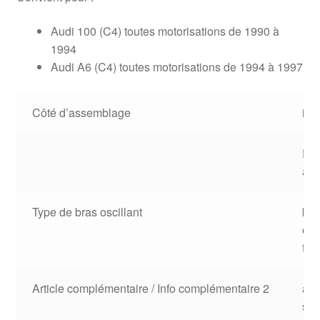
Audi 100 (C4) toutes motorisations de 1990 à
1994
Audi A6 (C4) toutes motorisations de 1994 à 1997
Côté d’assemblage
inf
Ess
ava
Type de bras oscillant
bar
osc
tra
Article complémentaire / Info complémentaire 2
av
sup