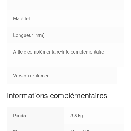
cao
Matériel
Aci
Longueur [mm]
39
Article complémentaire/Info complémentaire
av
acc
Version renforcée
Informations complémentaires
Poids
3,5 kg