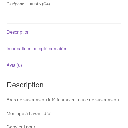
Catégorie :
100/A6 (C4)
inférieur
avant
droit
Audi
Description
100
/
A6
Informations complémentaires
(C4)
Avis (0)
Description
Bras de suspension inférieur avec rotule de suspension.
Montage à l’avant droit.
Convient pour :