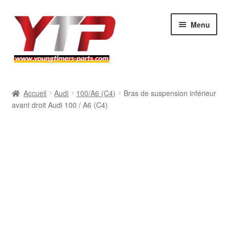
Aller
Aller
Menu
à
au
la
contenu
navigation
Audi
Accueil
Audi
100/A6 (C4)
Bras de suspension inférieur
avant droit Audi 100 / A6 (C4)
BMW
Mercedes
Porsche
Volkswagen
Atelier