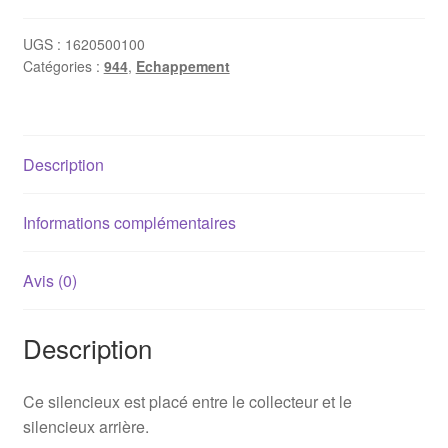
intermédiaire
Inox
UGS :
1620500100
Catégories :
944
,
Echappement
Porsche
944
Description
Informations complémentaires
Avis (0)
Description
Ce silencieux est placé entre le collecteur et le
silencieux arrière.