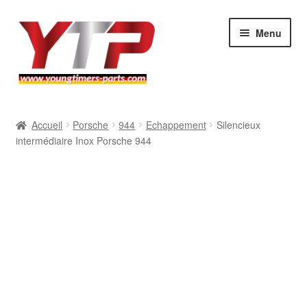
Aller
Aller
Menu
à
au
la
contenu
navigation
Audi
Accueil
Porsche
944
Echappement
Silencieux
intermédiaire Inox Porsche 944
BMW
Mercedes
Porsche
Volkswagen
Atelier