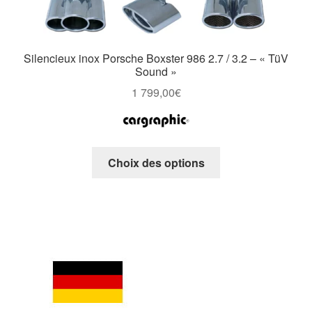
Silencieux inox Porsche Boxster 986 2.7 / 3.2 – « TüV
Sound »
1 799,00
€
Ce
Choix des options
produit
a
plusieurs
variations.
Les
options
peuvent
être
choisies