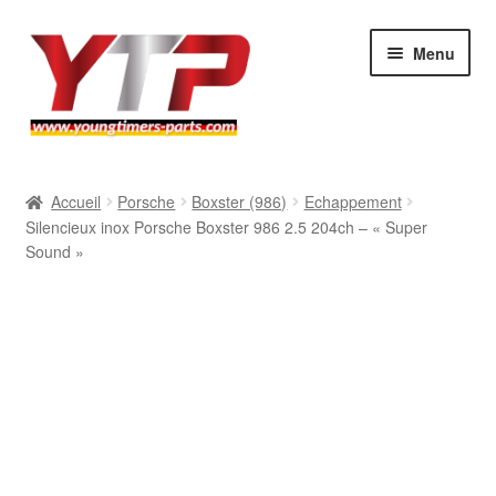
Aller
Aller
Menu
à
au
la
contenu
navigation
Audi
Accueil
Porsche
Boxster (986)
Echappement
Silencieux inox Porsche Boxster 986 2.5 204ch – « Super
BMW
Sound »
Mercedes
Porsche
Volkswagen
Atelier