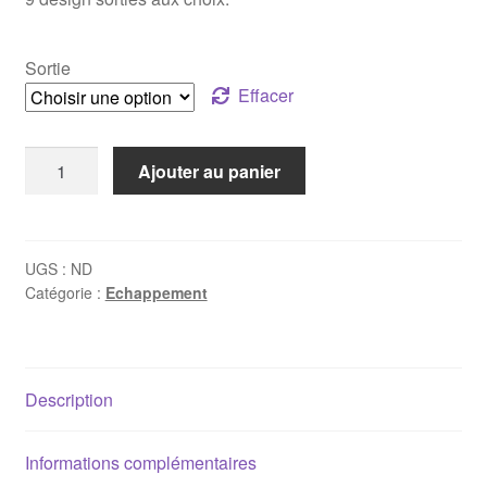
Sortie
Effacer
quantité
Ajouter au panier
de
Silencieux
inox
Porsche
UGS :
ND
Catégorie :
Echappement
Boxster
986
2.5
204ch
Description
-
"Super
Sound"
Informations complémentaires