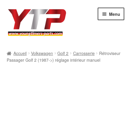
Aller
Aller
Menu
à
au
la
contenu
navigation
Audi
Accueil
Volkswagen
Golf 2
Carrosserie
Rétroviseur
Passager Golf 2 (1987->) réglage intérieur manuel
BMW
Mercedes
Porsche
Volkswagen
Atelier