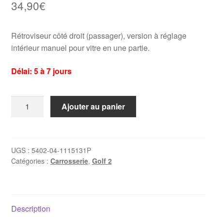
34,90
€
Rétroviseur côté droit (passager), version à réglage
intérieur manuel pour vitre en une partie.
Délai: 5 à 7 jours
quantité
Ajouter au panier
de
Rétroviseur
Passager
Golf
UGS :
5402-04-1115131P
Catégories :
Carrosserie
,
Golf 2
2
(1987-
>)
réglage
Description
intérieur