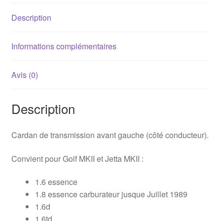
1.8
Description
(noix
Ø90mm)
Informations complémentaires
Avis (0)
Description
Cardan de transmission avant gauche (côté conducteur).
Convient pour Golf MKII et Jetta MKII :
1.6 essence
1.8 essence carburateur jusque Juillet 1989
1.6d
1.6td