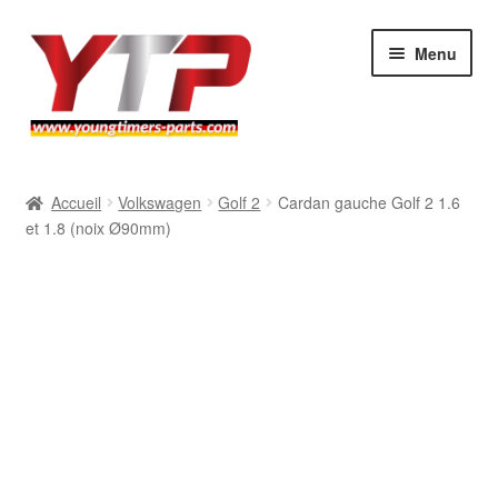
Aller
Aller
Menu
à
au
la
contenu
navigation
Audi
Accueil
Volkswagen
Golf 2
Cardan gauche Golf 2 1.6
et 1.8 (noix Ø90mm)
BMW
Mercedes
Porsche
Volkswagen
Atelier