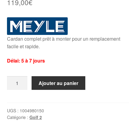
119,00
€
Cardan complet prêt à monter pour un remplacement
facile et rapide.
Délai: 5 à 7 jours
quantité
Ajouter au panier
de
Cardan
gauche
Golf
UGS :
1004980150
Catégorie :
Golf 2
2
1.6
et