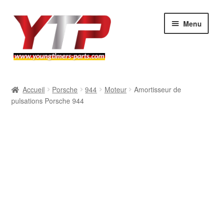
Aller
Aller
Menu
à
au
la
contenu
navigation
Audi
Accueil
Porsche
944
Moteur
Amortisseur de
pulsations Porsche 944
BMW
Mercedes
Porsche
Volkswagen
Atelier