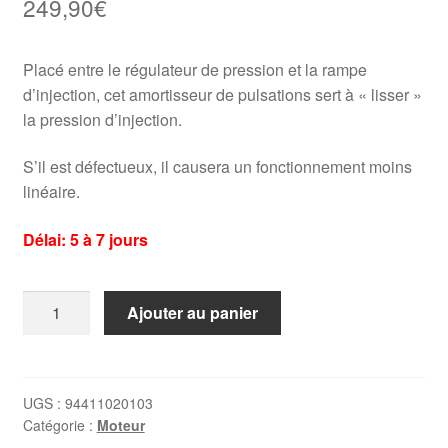
249,90
€
Placé entre le régulateur de pression et la rampe
d’injection, cet amortisseur de pulsations sert à « lisser »
la pression d’injection.
S’il est défectueux, il causera un fonctionnement moins
linéaire.
Délai: 5 à 7 jours
quantité
Ajouter au panier
de
Amortisseur
de
pulsations
UGS :
94411020103
Catégorie :
Moteur
Porsche