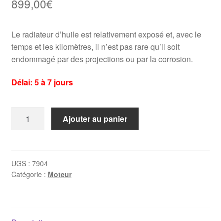
899,00
€
Le radiateur d’huile est relativement exposé et, avec le
temps et les kilomètres, il n’est pas rare qu’il soit
endommagé par des projections ou par la corrosion.
Délai: 5 à 7 jours
quantité
Ajouter au panier
de
Radiateur
d'huile
Porsche
UGS :
7904
Catégorie :
Moteur
911
(1972-
1989)