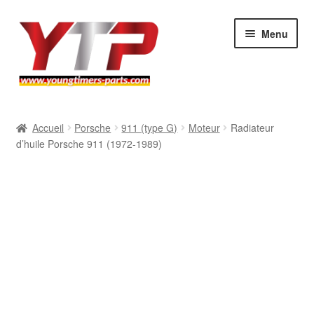
Aller
Aller
Menu
à
au
la
contenu
navigation
Audi
Accueil
Porsche
911 (type G)
Moteur
Radiateur
d’huile Porsche 911 (1972-1989)
BMW
Mercedes
Porsche
Volkswagen
Atelier