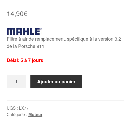
14,90
€
Filtre à air de remplacement, spécifique à la version 3.2
de la Porsche 911.
Délai: 5 à 7 jours
quantité
Ajouter au panier
de
Filtre
à
air
UGS :
LX77
Catégorie :
Moteur
Porsche
911
3.2