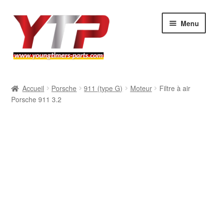
Aller
Aller
Menu
à
au
la
contenu
navigation
Audi
Accueil
Porsche
911 (type G)
Moteur
Filtre à air
Porsche 911 3.2
BMW
Mercedes
Porsche
Volkswagen
Atelier