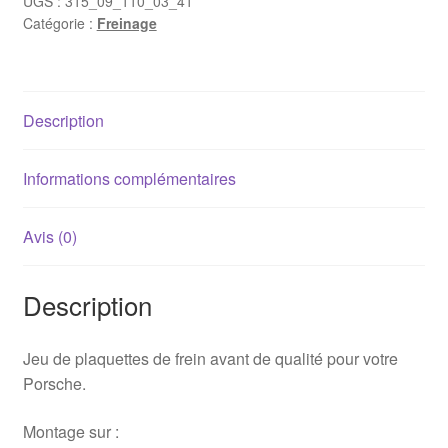
UGS :
315_09_110_03_41
Catégorie :
Freinage
avant
Porsche
944
Description
Informations complémentaires
Avis (0)
Description
Jeu de plaquettes de frein avant de qualité pour votre
Porsche.
Montage sur :