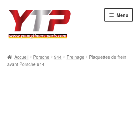
Aller
Aller
Menu
à
au
la
contenu
navigation
Audi
Accueil
Porsche
944
Freinage
Plaquettes de frein
avant Porsche 944
BMW
Mercedes
Porsche
Volkswagen
Atelier