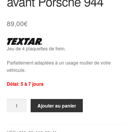
avant Porsche 944
89,00
€
Jeu de 4 plaquettes de frein.
Parfaitement adaptées à un usage routier de votre
véhicule.
Délai: 5 à 7 jours
quantité
Ajouter au panier
de
Plaquettes
de
frein