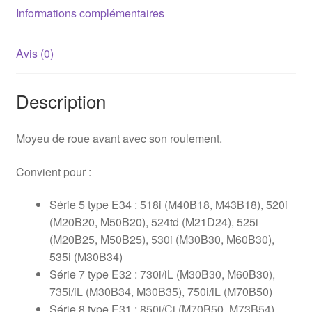
Informations complémentaires
Avis (0)
Description
Moyeu de roue avant avec son roulement.
Convient pour :
Série 5 type E34 : 518i (M40B18, M43B18), 520i
(M20B20, M50B20), 524td (M21D24), 525i
(M20B25, M50B25), 530i (M30B30, M60B30),
535i (M30B34)
Série 7 type E32 : 730i/iL (M30B30, M60B30),
735i/iL (M30B34, M30B35), 750i/iL (M70B50)
Série 8 type E31 : 850i/Ci (M70B50, M73B54)