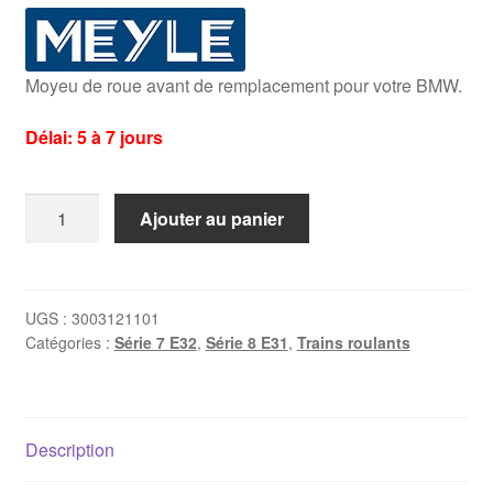
Moyeu de roue avant de remplacement pour votre BMW.
Délai: 5 à 7 jours
quantité
Ajouter au panier
de
Moyeu
avant
Bmw
UGS :
3003121101
Catégories :
Série 7 E32
,
Série 8 E31
,
Trains roulants
E31/E32/E34
Description