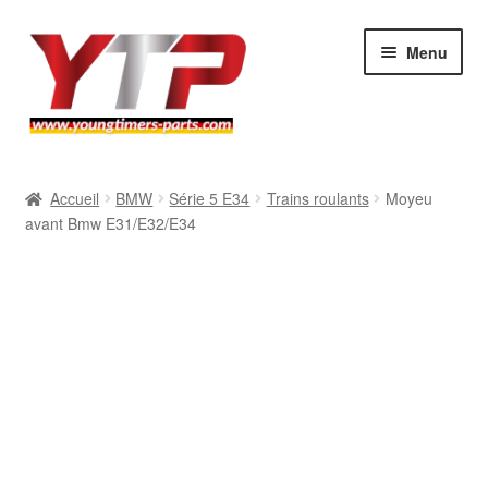
Aller
Aller
Menu
à
au
la
contenu
navigation
Audi
Accueil
BMW
Série 5 E34
Trains roulants
Moyeu
avant Bmw E31/E32/E34
BMW
Mercedes
Porsche
Volkswagen
Atelier