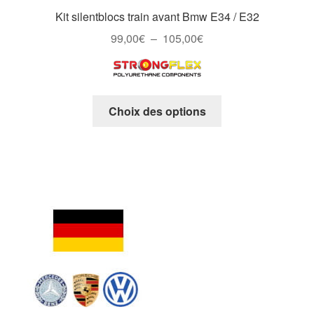
Kit silentblocs train avant Bmw E34 / E32
Plage
99,00
€
–
105,00
€
de
prix :
99,00€
Ce
à
Choix des options
produit
105,00€
a
plusieurs
variations.
Les
options
peuvent
être
choisies
sur
la
page