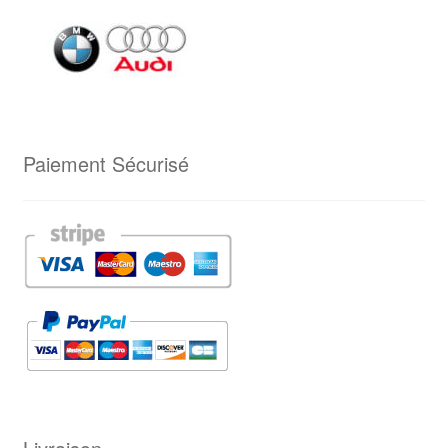
du
produit
Paiement Sécurisé