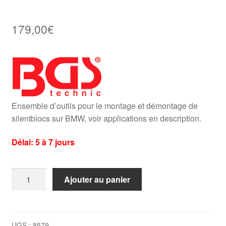
179,00
€
Ensemble d’outils pour le montage et démontage de
silentblocs sur BMW, voir applications en description.
Délai: 5 à 7 jours
quantité
Ajouter au panier
de
Jeu
d'outils
pour
UGS :
8579