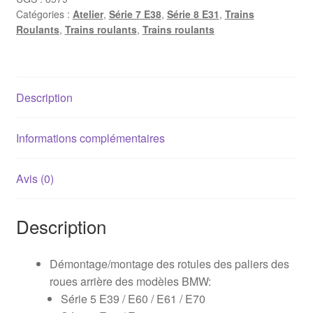
Catégories :
Atelier
,
Série 7 E38
,
Série 8 E31
,
Trains
l'extraction
Roulants
,
Trains roulants
,
Trains roulants
et
l'insertion
de
silentblocs
Description
BMW
Informations complémentaires
Avis (0)
Description
Démontage/montage des rotules des paliers des
roues arrière des modèles BMW:
Série 5 E39 / E60 / E61 / E70