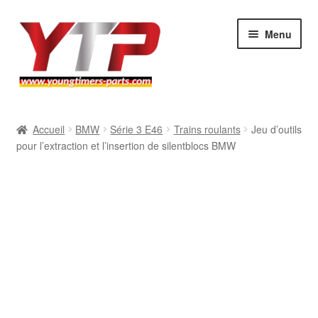
Aller
Aller
Menu
à
au
la
contenu
navigation
Audi
Accueil
BMW
Série 3 E46
Trains roulants
Jeu d’outils
pour l’extraction et l’insertion de silentblocs BMW
BMW
Mercedes
Porsche
Volkswagen
Atelier