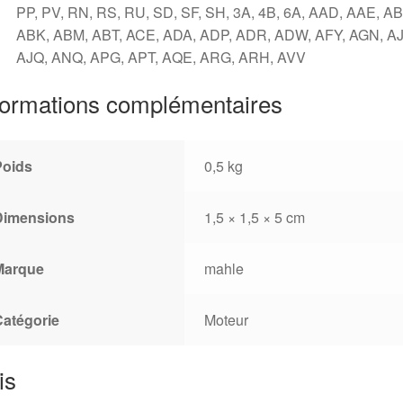
PP, PV, RN, RS, RU, SD, SF, SH, 3A, 4B, 6A, AAD, AAE, AB
ABK, ABM, ABT, ACE, ADA, ADP, ADR, ADW, AFY, AGN, AJ
AJQ, ANQ, APG, APT, AQE, ARG, ARH, AVV
formations complémentaires
Poids
0,5 kg
Dimensions
1,5 × 1,5 × 5 cm
Marque
mahle
Catégorie
Moteur
is