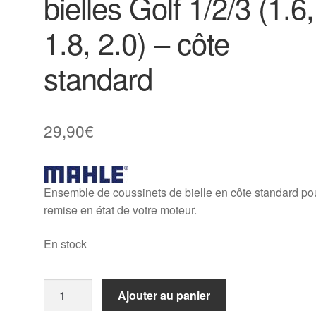
bielles Golf 1/2/3 (1.6,
1.8, 2.0) – côte
standard
29,90
€
Ensemble de coussinets de bielle en côte standard pou
remise en état de votre moteur.
En stock
quantité
Ajouter au panier
de