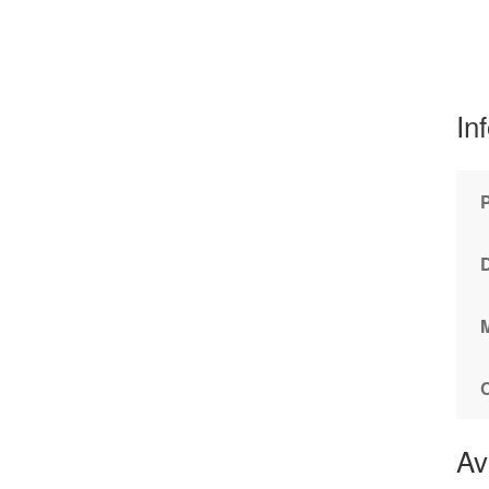
In
Av