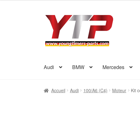
Aller
Aller
à
au
la
contenu
navigation
Audi
BMW
Mercedes
Accueil
Audi
100/A6 (C4)
Moteur
Kit 