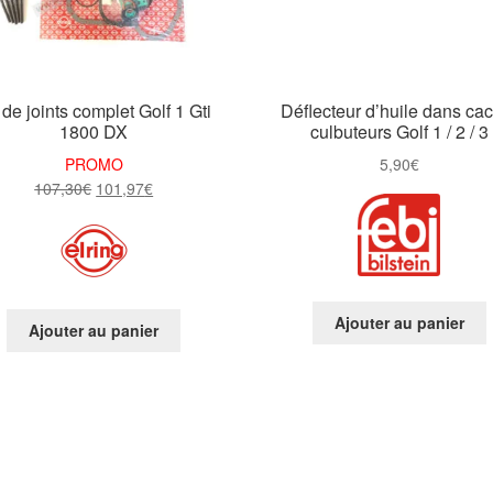
 de joints complet Golf 1 Gti
Déflecteur d’huile dans ca
1800 DX
culbuteurs Golf 1 / 2 / 3
PROMO
5,90
€
Le
Le
107,30
€
101,97
€
prix
prix
initial
actuel
était :
est :
107,30€.
101,97€.
Ajouter au panier
Ajouter au panier