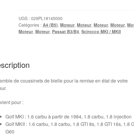
Kit
coussinets
de
UGS :
029PL18145000
Catégories :
A4 (B5)
,
Moteur
,
Moteur
,
Moteur
,
Moteur
,
Mo
bielles
Moteur
,
Moteur
,
Passat B3/B4
,
Scirocco MKI / MKII
Golf
1/2/3
(1.6,
1.8,
scription
2.0)
-
côte
mble de coussinets de bielle pour la remise en état de votre
standard
ur.
ient pour :
Golf MKI : 1.6 carbu à partir de 1984, 1.8 carbu, 1.8 injection
Golf MKII : 1.6 carbu, 1.8 carbu, 1.8 GTI 8s, 1.8 GTI 16s, 1.8 
G60