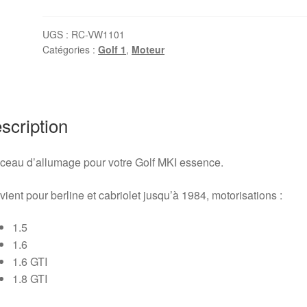
fils
de
UGS :
RC-VW1101
Catégories :
Golf 1
,
Moteur
bougie
Golf
1
jusqu'à
1984
scription
ceau d’allumage pour votre Golf MKI essence.
ient pour berline et cabriolet jusqu’à 1984, motorisations :
1.5
1.6
1.6 GTI
1.8 GTI