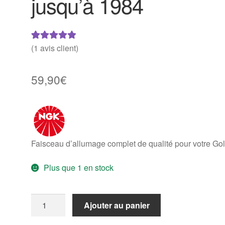
jusqu’à 1984
(
1
avis client)
Noté
1
5.00
sur
5 basé sur
notation
59,90
€
client
Faisceau d’allumage complet de qualité pour votre Gol
Plus que 1 en stock
quantité
Ajouter au panier
de
Kit