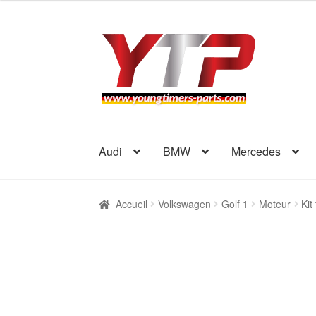
5
Aller
Aller
à
au
la
contenu
navigation
Audi
BMW
Mercedes
Accueil
Volkswagen
Golf 1
Moteur
Kit