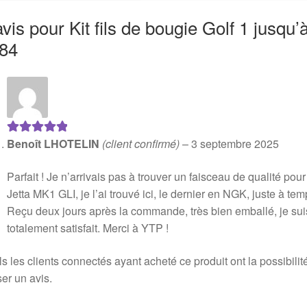
avis pour
Kit fils de bougie Golf 1 jusqu’
84
Benoît LHOTELIN
(client confirmé)
–
3 septembre 2025
Note
5
sur 5
Parfait ! Je n’arrivais pas à trouver un faisceau de qualité pou
Jetta MK1 GLI, je l’ai trouvé ici, le dernier en NGK, juste à tem
Reçu deux jours après la commande, très bien emballé, je sui
totalement satisfait. Merci à YTP !
s les clients connectés ayant acheté ce produit ont la possibilit
ser un avis.