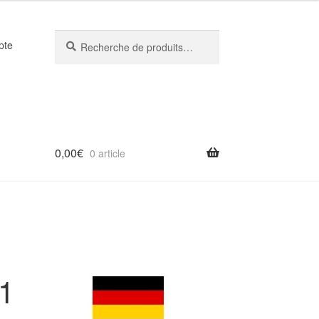
Recherche
Recherche
pte
pour :
0,00
€
0 article
 1