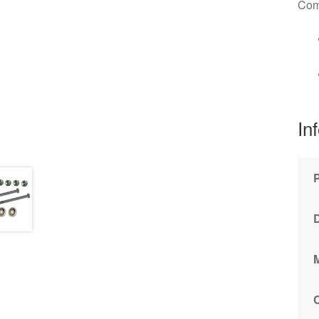
Com
In