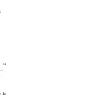
à
r ma
ps !
s
é de